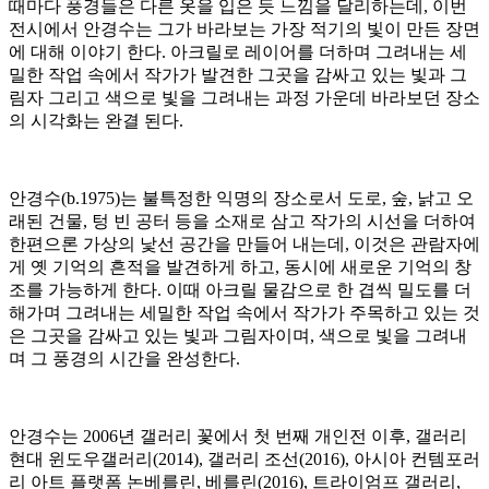
때마다 풍경들은 다른 옷을 입은 듯 느낌을 달리하는데, 이번
전시에서 안경수는 그가 바라보는 가장 적기의 빛이 만든 장면
에 대해 이야기 한다. 아크릴로 레이어를 더하며 그려내는 세
밀한 작업 속에서 작가가 발견한 그곳을 감싸고 있는 빛과 그
림자 그리고 색으로 빛을 그려내는 과정 가운데 바라보던 장소
의 시각화는 완결 된다.
안경수(b.1975)는 불특정한 익명의 장소로서 도로, 숲, 낡고 오
래된 건물, 텅 빈 공터 등을 소재로 삼고 작가의 시선을 더하여
한편으론 가상의 낯선 공간을 만들어 내는데, 이것은 관람자에
게 옛 기억의 흔적을 발견하게 하고, 동시에 새로운 기억의 창
조를 가능하게 한다. 이때 아크릴 물감으로 한 겹씩 밀도를 더
해가며 그려내는 세밀한 작업 속에서 작가가 주목하고 있는 것
은 그곳을 감싸고 있는 빛과 그림자이며, 색으로 빛을 그려내
며 그 풍경의 시간을 완성한다.
안경수는 2006년 갤러리 꽃에서 첫 번째 개인전 이후, 갤러리
현대 윈도우갤러리(2014), 갤러리 조선(2016), 아시아 컨템포러
리 아트 플랫폼 논베를린, 베를린(2016), 트라이엄프 갤러리,